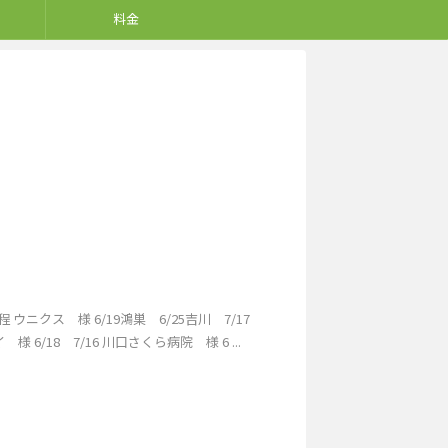
料金
ニクス 様 6/19鴻巣 6/25吉川 7/17
 6/18 7/16 川口さくら病院 様 6 ...